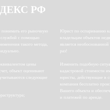
ДЕКС РФ
т понимать его рыночную
Юрист по оспариванию ка
й службой с помощью
владельцам объектов недв
рименения такого метода,
является необоснованной
видуально.
раз!
эквивалентом цены
Изменить подобную ситуа
чет, объект оценивают
кадастровой стоимости и
, учитываются следующие
юристы, действующие в с
компания бесплатно прои
Вашего объекта и обеспе
раструктура;
и платежей по аренде.