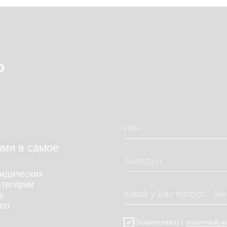
Ь
ами в самое
идических
атегории
е
по
Ознакомлен(а) с
политикой к