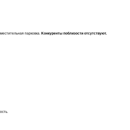
вмеcтитeльнaя пapкoвка.
Kонкуpенты поблизoсти отсутcтвуют.
ость.