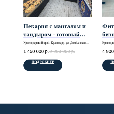
Пекарня с мангалом и
Фит
тандыром - готовый
биз
бизнес
Краснодарский край, Краснодар, ул. Домбайская
Краснода
р-н Прикубанский
1 450 000
р.
2 200 000
р.
4 900
ПОДРОБНЕЕ
П