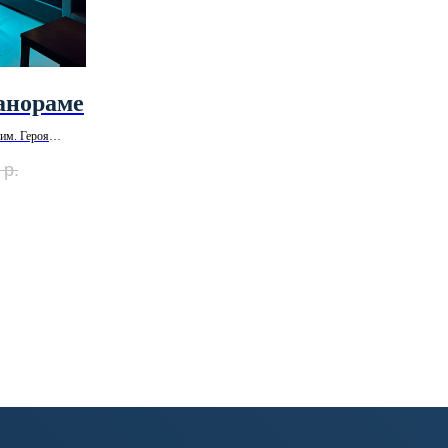
анораме
 им. Героя
р.