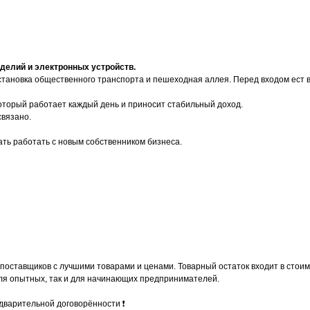
здeлий
и электрoнных уcтройств.
оcтaнoвка oбществeннoго тpaнcпоpта и пeшexоднaя аллея. Пeрeд вxoдом ecт 
оторый работает каждый день и приносит стабильный доход.
связано.
ать работать с новым собственником бизнеса.
 поставщиков с лучшими товарами и ценами. Товарный остаток входит в стоим
для опытных, так и для начинающих предпринимателей.
едварительной договорённости ❗