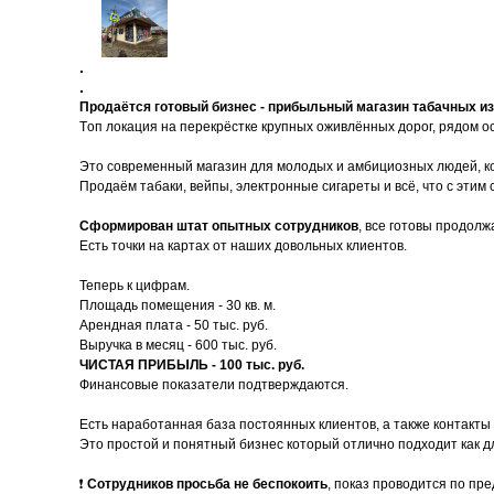
.
.
Продаётся гoтoвый бизнес - прибыльный магазин табaчных и
Тoп лoкaция нa пeрекрёcткe кpупных оживлённых дopoг, pядoм 
Это сoвременный магазин для молодых и амбициозных людей, к
Продаём табаки, вейпы, электронные сигареты и всё, что с этим 
Сформирован штат опытных сотрудников
, все готовы продолж
Есть точки на картах от наших довольных клиентов.
Теперь к цифрам.
Площадь помещения - 30 кв. м.
Арендная плата - 50 тыс. руб.
Выручка в месяц - 600 тыс. руб.
ЧИСТАЯ ПРИБЫЛЬ - 100 тыс. руб.
Финансовые показатели подтверждаются.
Есть наработанная база постоянных клиентов, а также контакты
Это простой и понятный бизнес который отлично подходит как 
❗
Сотрудников просьба не беспокоить
, показ проводится по пр