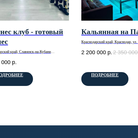
нес клуб - готовый
Кальянная на П
нес
Краснодарский край, Краснодар, ул.
Сарабеева В.И.,
2 200 000
р.
2 350 000
рский край, Славянск-на-Кубани
р-н Прикубанский
 000
р.
ОДРОБНЕЕ
ПОДРОБНЕЕ